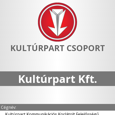
KULTÚRPART CSOPORT
Kultúrpart Kft.
Cégnév:
Kultúrpart Kommunikációs Korlátolt Felelősségű