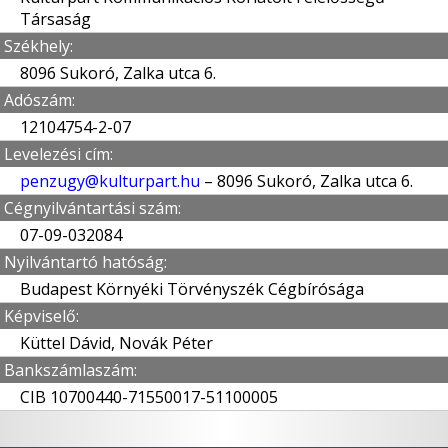
Társaság
Székhely:
8096 Sukoró, Zalka utca 6.
Adószám:
12104754-2-07
Levelezési cím:
penzugy@kulturpart.hu
– 8096 Sukoró, Zalka utca 6.
Cégnyilvántartási szám:
07-09-032084
Nyilvántartó hatóság:
Budapest Környéki Törvényszék Cégbírósága
Képviselő:
Küttel Dávid, Novák Péter
Bankszámlaszám:
CIB 10700440-71550017-51100005